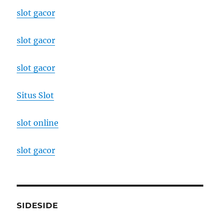
slot gacor
slot gacor
slot gacor
Situs Slot
slot online
slot gacor
SIDESIDE