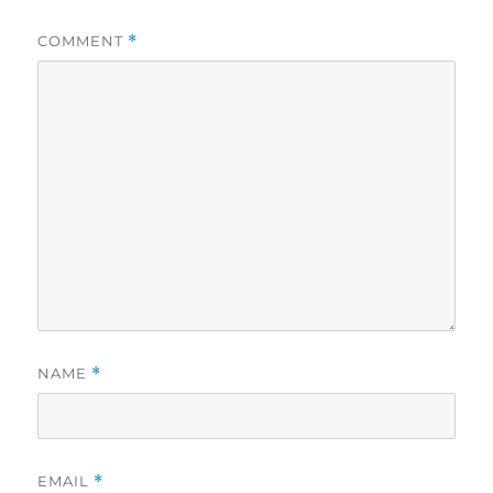
COMMENT
*
NAME
*
EMAIL
*