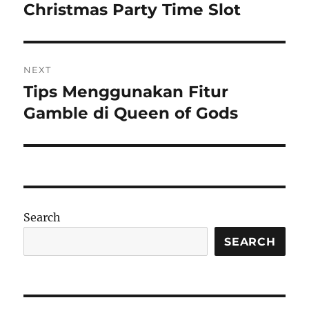
post:
Christmas Party Time Slot
NEXT
Tips Menggunakan Fitur
Next
post:
Gamble di Queen of Gods
Search
SEARCH