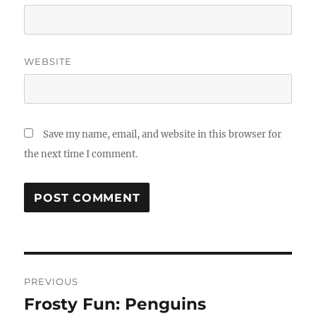
WEBSITE
Save my name, email, and website in this browser for
the next time I comment.
Post
PREVIOUS
navigation
Frosty Fun: Penguins
Previous