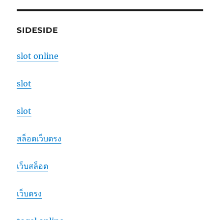
SIDESIDE
slot online
slot
slot
สล็อตเว็บตรง
เว็บสล็อต
เว็บตรง