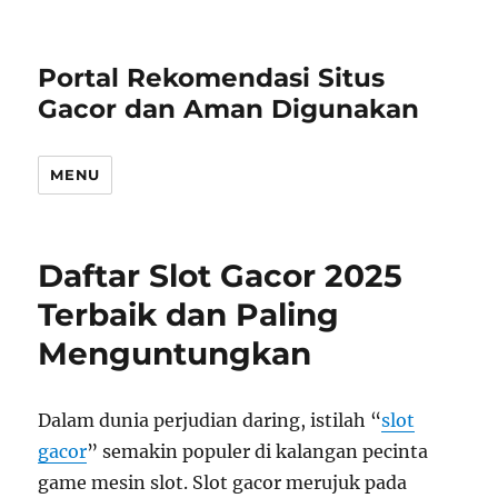
Portal Rekomendasi Situs
Gacor dan Aman Digunakan
MENU
Daftar Slot Gacor 2025
Terbaik dan Paling
Menguntungkan
Dalam dunia perjudian daring, istilah “
slot
gacor
” semakin populer di kalangan pecinta
game mesin slot. Slot gacor merujuk pada