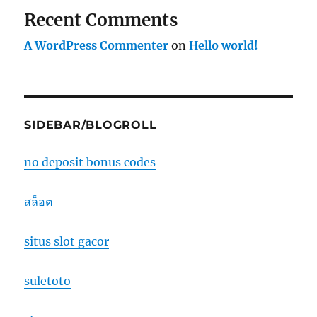
Recent Comments
A WordPress Commenter
on
Hello world!
SIDEBAR/BLOGROLL
no deposit bonus codes
สล็อต
situs slot gacor
suletoto