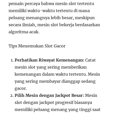
pemain percaya bahwa mesin slot tertentu
memiliki waktu-waktu tertentu di mana
peluang menangnya lebih besar, meskipun
secara ilmiah, mesin slot bekerja berdasarkan
algoritma acak.
Tips Menemukan Slot Gacor
Perhatikan Riwayat Kemenangan:
Catat
mesin slot yang sering memberikan
kemenangan dalam waktu tertentu. Mesin
yang sering membayar dianggap sedang
gacor.
Pilih Mesin dengan Jackpot Besar:
Mesin
slot dengan jackpot progresif biasanya
memiliki peluang menang yang tinggi saat