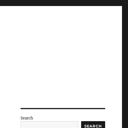
Search
SEARCH