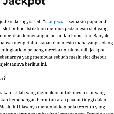
 Jackpot
udian daring, istilah “
slot gacor
” semakin populer di
slot online. Istilah ini merujuk pada mesin slot yang
memberikan kemenangan besar dan konsisten. Banyak
 bahwa mengetahui kapan dan mesin mana yang sedang
meningkatkan peluang mereka untuk meraih jackpot
 sebenarnya yang membuat sebuah mesin slot disebut
jelasannya berikut ini.
or?
pakan istilah yang digunakan untuk mesin slot yang
kan kemenangan beruntun atau payout tinggi dalam
 Mesin ini biasanya menunjukkan pola tertentu yang