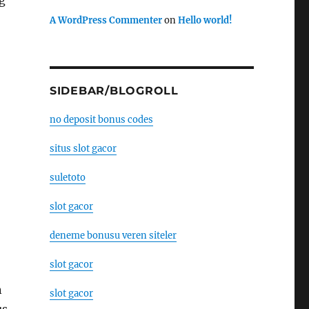
g
A WordPress Commenter
on
Hello world!
SIDEBAR/BLOGROLL
no deposit bonus codes
situs slot gacor
suletoto
slot gacor
deneme bonusu veren siteler
slot gacor
n
slot gacor