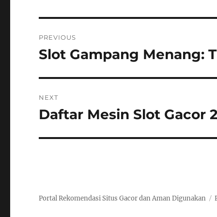
Post
PREVIOUS
navigation
Slot Gampang Menang: Ti
Previous
post:
NEXT
Daftar Mesin Slot Gacor
Next
post:
Portal Rekomendasi Situs Gacor dan Aman Digunakan