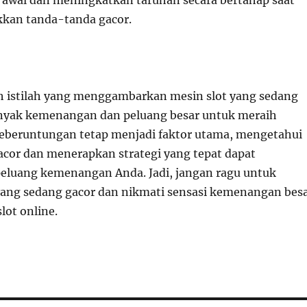
di awal dan meningkatkan taruhan secara bertahap saat
kan tanda-tanda gacor.
ah istilah yang menggambarkan mesin slot yang sedang
yak kemenangan dan peluang besar untuk meraih
keberuntungan tetap menjadi faktor utama, mengetahui
gacor dan menerapkan strategi yang tepat dapat
eluang kemenangan Anda. Jadi, jangan ragu untuk
ang sedang gacor dan nikmati sensasi kemenangan bes
lot online.