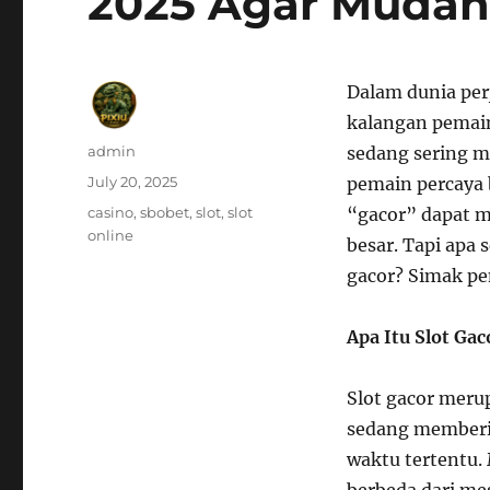
2025 Agar Mudah
Dalam dunia perj
kalangan pemain 
Author
admin
sedang sering 
Posted
July 20, 2025
pemain percaya
on
Tags
casino
,
sbobet
,
slot
,
slot
“gacor” dapat 
online
besar. Tapi apa
gacor? Simak pen
Apa Itu Slot Gac
Slot gacor meru
sedang memberi
waktu tertentu.