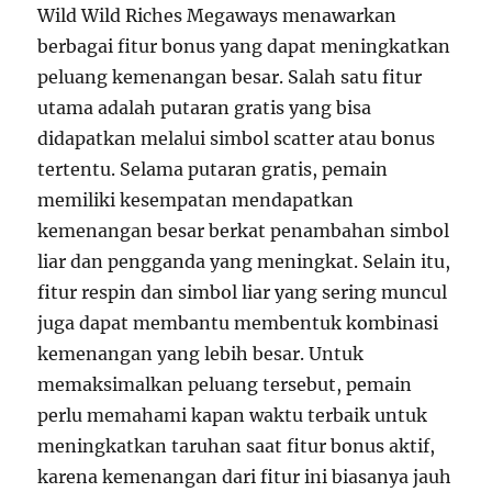
Wild Wild Riches Megaways menawarkan
berbagai fitur bonus yang dapat meningkatkan
peluang kemenangan besar. Salah satu fitur
utama adalah putaran gratis yang bisa
didapatkan melalui simbol scatter atau bonus
tertentu. Selama putaran gratis, pemain
memiliki kesempatan mendapatkan
kemenangan besar berkat penambahan simbol
liar dan pengganda yang meningkat. Selain itu,
fitur respin dan simbol liar yang sering muncul
juga dapat membantu membentuk kombinasi
kemenangan yang lebih besar. Untuk
memaksimalkan peluang tersebut, pemain
perlu memahami kapan waktu terbaik untuk
meningkatkan taruhan saat fitur bonus aktif,
karena kemenangan dari fitur ini biasanya jauh