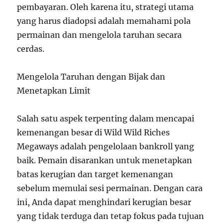
pembayaran. Oleh karena itu, strategi utama
yang harus diadopsi adalah memahami pola
permainan dan mengelola taruhan secara
cerdas.
Mengelola Taruhan dengan Bijak dan
Menetapkan Limit
Salah satu aspek terpenting dalam mencapai
kemenangan besar di Wild Wild Riches
Megaways adalah pengelolaan bankroll yang
baik. Pemain disarankan untuk menetapkan
batas kerugian dan target kemenangan
sebelum memulai sesi permainan. Dengan cara
ini, Anda dapat menghindari kerugian besar
yang tidak terduga dan tetap fokus pada tujuan