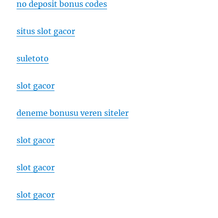
no deposit bonus codes
situs slot gacor
suletoto
slot gacor
deneme bonusu veren siteler
slot gacor
slot gacor
slot gacor