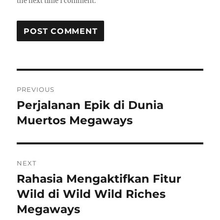
the next time I comment.
Post
PREVIOUS
navigation
Perjalanan Epik di Dunia
Previous
post:
Muertos Megaways
NEXT
Rahasia Mengaktifkan Fitur
Next
post:
Wild di Wild Wild Riches
Megaways