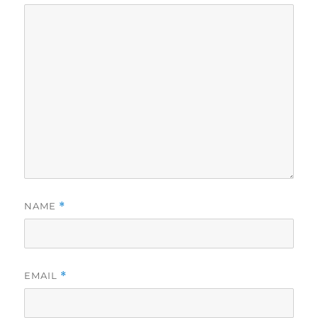
NAME
*
EMAIL
*