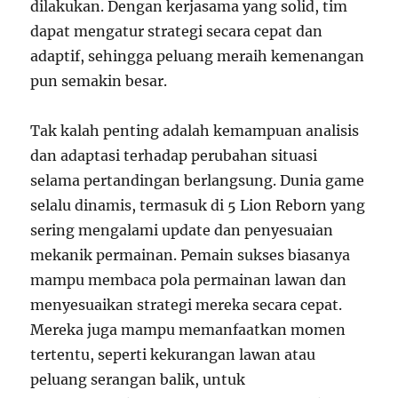
dilakukan. Dengan kerjasama yang solid, tim
dapat mengatur strategi secara cepat dan
adaptif, sehingga peluang meraih kemenangan
pun semakin besar.
Tak kalah penting adalah kemampuan analisis
dan adaptasi terhadap perubahan situasi
selama pertandingan berlangsung. Dunia game
selalu dinamis, termasuk di 5 Lion Reborn yang
sering mengalami update dan penyesuaian
mekanik permainan. Pemain sukses biasanya
mampu membaca pola permainan lawan dan
menyesuaikan strategi mereka secara cepat.
Mereka juga mampu memanfaatkan momen
tertentu, seperti kekurangan lawan atau
peluang serangan balik, untuk