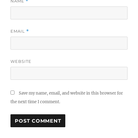
NAME
*
EMAIL
*
WEBSITE
Save my name, email, and website in this browser for
the next time I comment.