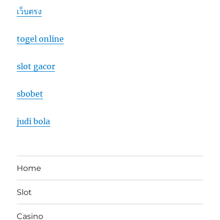
เว็บตรง
togel online
slot gacor
sbobet
judi bola
Home
Slot
Casino