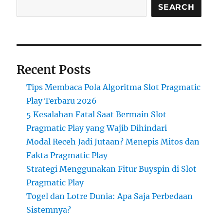
SEARCH
Recent Posts
Tips Membaca Pola Algoritma Slot Pragmatic
Play Terbaru 2026
5 Kesalahan Fatal Saat Bermain Slot
Pragmatic Play yang Wajib Dihindari
Modal Receh Jadi Jutaan? Menepis Mitos dan
Fakta Pragmatic Play
Strategi Menggunakan Fitur Buyspin di Slot
Pragmatic Play
Togel dan Lotre Dunia: Apa Saja Perbedaan
Sistemnya?